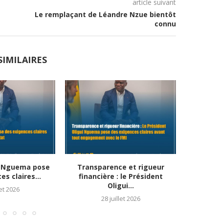
article suivant
Le remplaçant de Léandre Nzue bientôt
connu
SIMILAIRES
i Nguema pose
Transparence et rigueur
Accord É
s claires...
financière : le Président
Oligui...
let 2026
28 juillet 2026