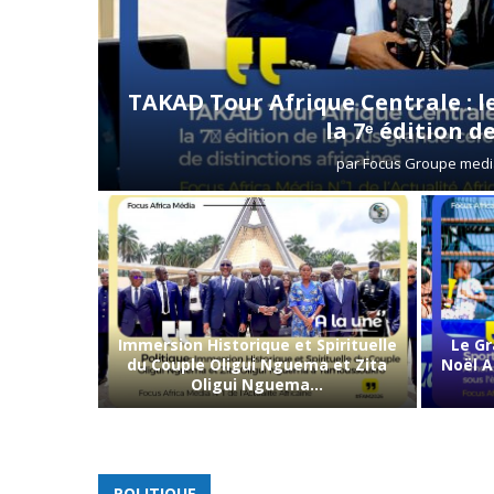
TAKAD Tour Afrique Centrale : l
la 7ᵉ édition de.
par
Focus Groupe medi
Immersion Historique et Spirituelle
Le Gr
du Couple Oligui Nguema et Zita
Noël 
Oligui Nguema...
POLITIQUE