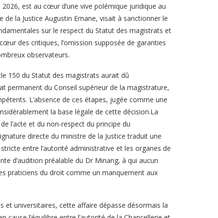
2026, est au cœur d’une vive polémique juridique au
e de la Justice Augustin Emane, visait à sanctionner le
ndamentales sur le respect du Statut des magistrats et
u cœur des critiques, l’omission supposée de garanties
nombreux observateurs.
ticle 150 du Statut des magistrats aurait dû
iat permanent du Conseil supérieur de la magistrature,
 compétents. L’absence de ces étapes, jugée comme une
onsidérablement la base légale de cette décision.La
de l’acte et du non-respect du principe du
ignature directe du ministre de la Justice traduit une
 stricte entre l’autorité administrative et les organes de
rente d’audition préalable du Dr Minang, à qui aucun
r les praticiens du droit comme un manquement aux
es et universitaires, cette affaire dépasse désormais la
n cause l’équilibre entre l’autorité de la Chancellerie et