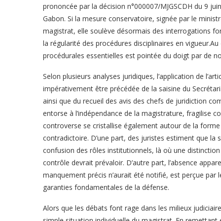
prononcée par la décision n°000007/MJGSCDH du 9 juin 
Gabon. Si la mesure conservatoire, signée par le ministr
magistrat, elle soulève désormais des interrogations fo
la régularité des procédures disciplinaires en vigueur.A
procédurales essentielles est pointée du doigt par de 
Selon plusieurs analyses juridiques, l’application de l’ar
impérativement être précédée de la saisine du Secrétar
ainsi que du recueil des avis des chefs de juridiction
entorse à l’indépendance de la magistrature, fragilise c
controverse se cristallise également autour de la forme 
contradictoire. D’une part, des juristes estiment que la s
confusion des rôles institutionnels, là où une distinction
contrôle devrait prévaloir. D’autre part, l’absence appa
manquement précis n’aurait été notifié, est perçue pa
garanties fondamentales de la défense.
Alors que les débats font rage dans les milieux judiciair
simple situation individuelle du magistrat. En remettant e