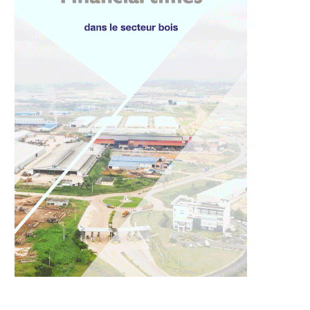
La Ministre des Affaires
Affaire Sylvia Bongo : Entre
sociales en...
déni de réalité...
31 juillet 2026
3 juillet 2026