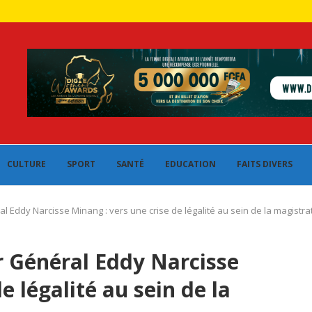
CULTURE
SPORT
SANTÉ
EDUCATION
FAITS DIVERS
Eddy Narcisse Minang : vers une crise de légalité au sein de la magistra
 Général Eddy Narcisse
e légalité au sein de la