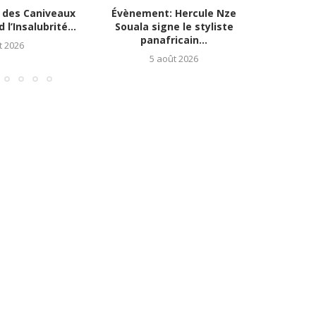
 des Caniveaux
Évènement: Hercule Nze
Fléau su
l’Insalubrité...
Souala signe le styliste
: la 
panafricain...
t 2026
5 août 2026