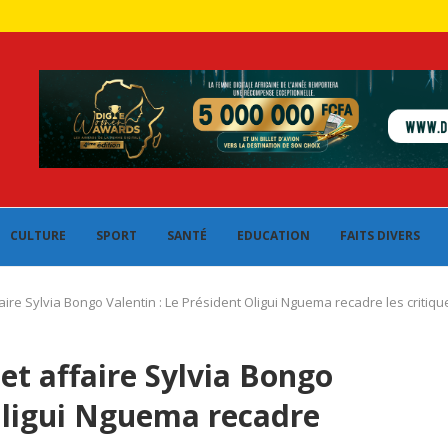
CULTURE
SPORT
SANTÉ
EDUCATION
FAITS DIVERS
aire Sylvia Bongo Valentin : Le Président Oligui Nguema recadre les critiqu
et affaire Sylvia Bongo
 Oligui Nguema recadre