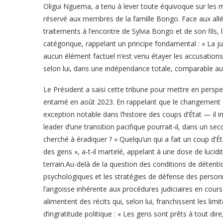
Oligui Nguema, a tenu à lever toute équivoque sur les 
réservé aux membres de la famille Bongo. Face aux allé
traitements à l’encontre de Sylvia Bongo et de son fils, 
catégorique, rappelant un principe fondamental : « La just
aucun élément factuel n’est venu étayer les accusations 
selon lui, dans une indépendance totale, comparable a
Le Président a saisi cette tribune pour mettre en persp
entamé en août 2023. En rappelant que le changement 
exception notable dans l’histoire des coups d’État — il
leader d’une transition pacifique pourrait-il, dans un se
cherché à éradiquer ? « Quelqu’un qui a fait un coup d’É
des gens », a-t-il martelé, appelant à une dose de lucidit
terrain.Au-delà de la question des conditions de détentio
psychologiques et les stratégies de défense des person
l’angoisse inhérente aux procédures judiciaires en cours
alimentent des récits qui, selon lui, franchissent les lim
d’ingratitude politique : « Les gens sont prêts à tout di