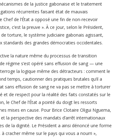
mécanismes de la justice gabonaise et le traitement
gations récurrentes faisant état de mauvais
le Chef de l’État a opposé une fin de non-recevoir
ice, c’est la preuve ». À ce jour, selon le Président,
de torture, le système judiciaire gabonais agissant,
ux standards des grandes démocraties occidentales.
ective la nature même du processus de transition
de régime s’est opéré sans effusion de sang — une
 interroge la logique même des détracteurs : comment le
cond temps, cautionner des pratiques brutales qu’il a
tat sans effusion de sang ne va pas se mettre à torturer
é et de respect pour la réalité des faits constatés sur le
n, le Chef de l’État a pointé du doigt les ressorts
nes mises en cause. Pour Brice Clotaire Oligui Nguema,
 et la perspective des mandats d’arrêt internationaux
ites de la dignité. Le Président a ainsi dénoncé une forme
re, à cracher même sur le pays qui vous a nourri »,