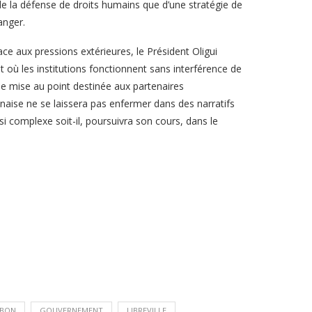
e la défense de droits humains que d’une stratégie de
anger.
ace aux pressions extérieures, le Président Oligui
où les institutions fonctionnent sans interférence de
ne mise au point destinée aux partenaires
bonaise ne se laissera pas enfermer dans des narratifs
ssi complexe soit-il, poursuivra son cours, dans le
BON
GOUVERNEMENT
LIBREVILLE