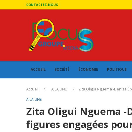
CONTACTEZ-NOUS
ACCUEIL
SOCIÉTÉ
ÉCONOMIE
POLITIQUE
Accueil
A LA UNE
Zita Oligui Nguema -Denise Épo
A LA UNE
Zita Oligui Nguema -
figures engagées pour