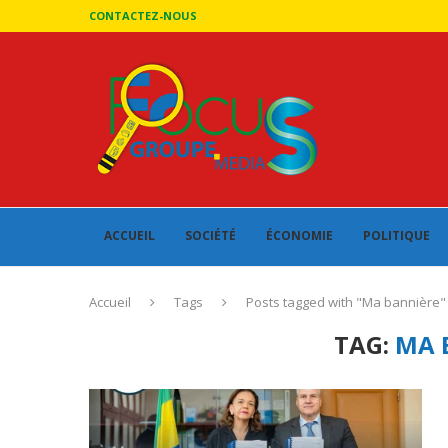
CONTACTEZ-NOUS
ACCUEIL
SOCIÉTÉ
ÉCONOMIE
POLITIQUE
Accueil
Tags
Posts tagged with "Ma bannière"
TAG:
MA 