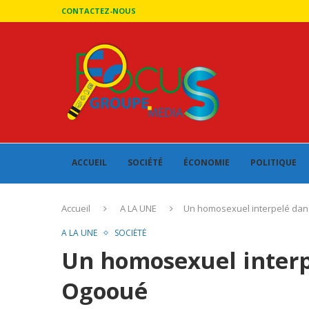
CONTACTEZ-NOUS
ACCUEIL
SOCIÉTÉ
ÉCONOMIE
POLITIQUE
Accueil
A LA UNE
Un homosexuel interpelé dan
A LA UNE
SOCIÉTÉ
Un homosexuel interp
Ogooué