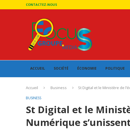
CONTACTEZ-NOUS
ACCUEIL
SOCIÉTÉ
ÉCONOMIE
POLITIQUE
Accueil
Business
St Digital et le Ministère d
BUSINESS
St Digital et le Minis
Numérique s’unissent 