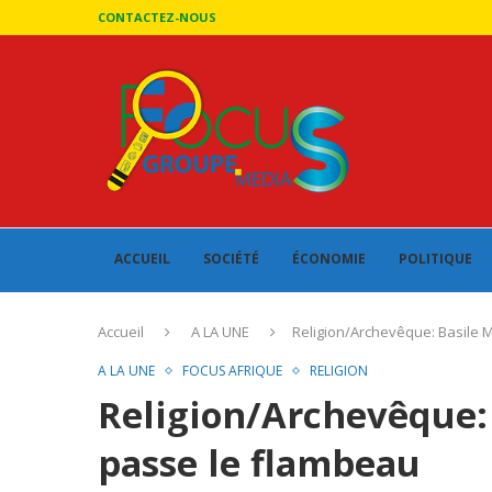
CONTACTEZ-NOUS
ACCUEIL
SOCIÉTÉ
ÉCONOMIE
POLITIQUE
Accueil
A LA UNE
Religion/Archevêque: Basile 
A LA UNE
FOCUS AFRIQUE
RELIGION
Religion/Archevêque:
passe le flambeau