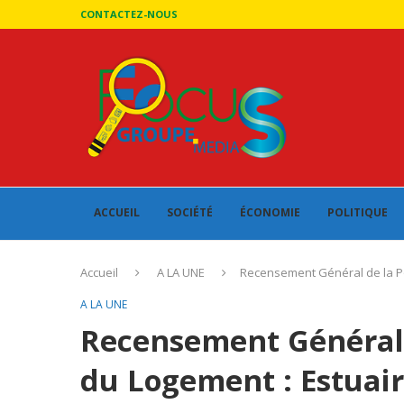
CONTACTEZ-NOUS
ACCUEIL
SOCIÉTÉ
ÉCONOMIE
POLITIQUE
Accueil
A LA UNE
Recensement Général de la Po
A LA UNE
Recensement Général 
du Logement : Estuai