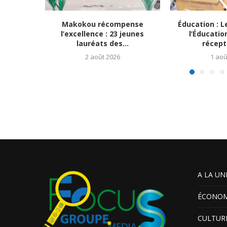
Makokou récompense
Éducation : L
l’excellence : 23 jeunes
l’Éducatio
lauréats des...
récept
2 août 2026
1 aoû
A LA UN
ÉCONOM
CULTUR