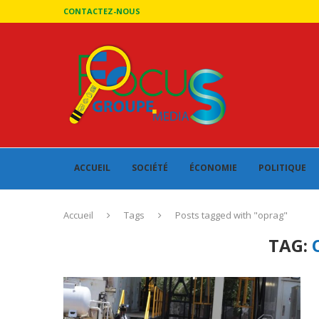
CONTACTEZ-NOUS
ACCUEIL
SOCIÉTÉ
ÉCONOMIE
POLITIQUE
Accueil
Tags
Posts tagged with "oprag"
TAG: