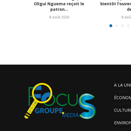
Oligui Nguema reçoit le
bientôt l’ouve
patron...
de
8 août 2026
8 aoû
A LA UN
ÉCONOM
CULTUR
ENVIRO