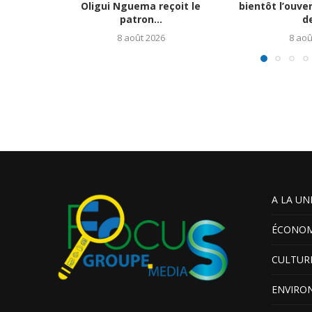
Oligui Nguema reçoit le
bientôt l’ouve
patron...
de
8 août 2026
8 aoû
A LA UN
ÉCONOM
CULTUR
ENVIRO