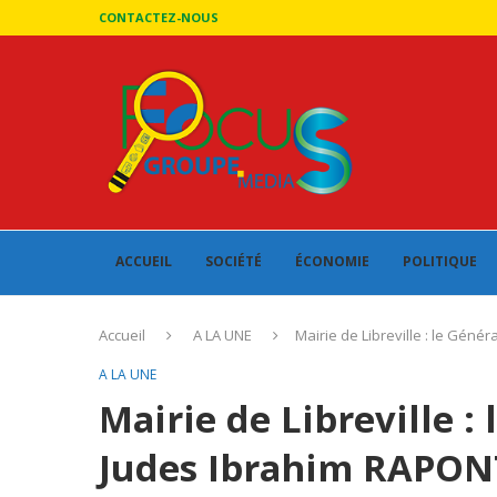
CONTACTEZ-NOUS
ACCUEIL
SOCIÉTÉ
ÉCONOMIE
POLITIQUE
Accueil
A LA UNE
Mairie de Libreville : le Gén
A LA UNE
Mairie de Libreville :
Judes Ibrahim RAPO