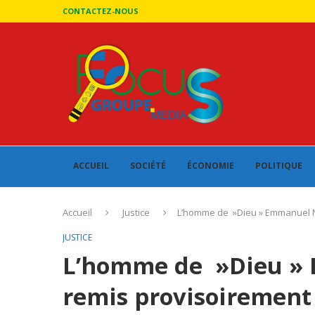
CONTACTEZ-NOUS
ACCUEIL
SOCIÉTÉ
ÉCONOMIE
POLITIQUE
Accueil
Justice
L’homme de »Dieu » Emmanuel Nd
JUSTICE
L’homme de »Dieu »
remis provisoirement 