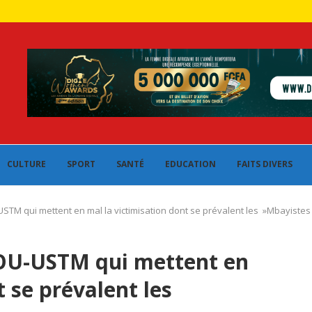
CULTURE
SPORT
SANTÉ
EDUCATION
FAITS DIVERS
USTM qui mettent en mal la victimisation dont se prévalent les »Mbayistes
NOU-USTM qui mettent en
t se prévalent les