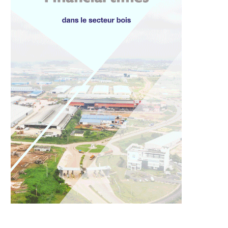
dernisation des
Le CES d’Onga accède au rang
tures : À Libreville, le
de lycée...
centre...
27 juillet 2026
27 juillet 2026