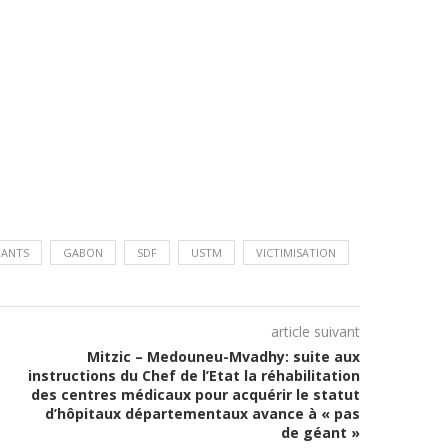
IANTS
GABON
SDF
USTM
VICTIMISATION
article suivant
Mitzic – Medouneu-Mvadhy: suite aux
instructions du Chef de l’Etat la réhabilitation
des centres médicaux pour acquérir le statut
d’hôpitaux départementaux avance à « pas
de géant »