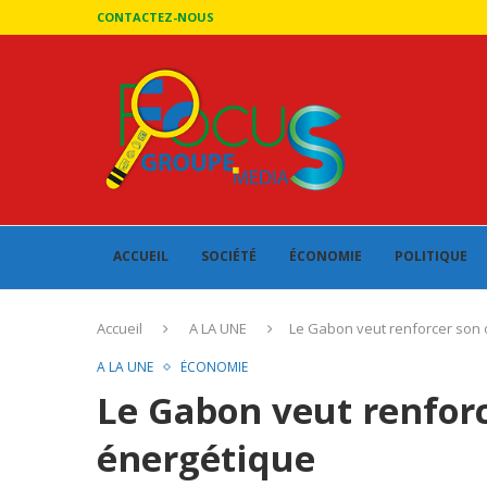
CONTACTEZ-NOUS
ACCUEIL
SOCIÉTÉ
ÉCONOMIE
POLITIQUE
Accueil
A LA UNE
Le Gabon veut renforcer son 
A LA UNE
ÉCONOMIE
Le Gabon veut renforc
énergétique