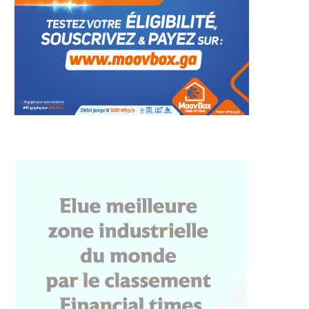
ire des transitions
Entre crise de gouvernance et
ines : Brice Clotaire
urgence de transparence,...
Oligui...
4 août 2026
4 août 2026