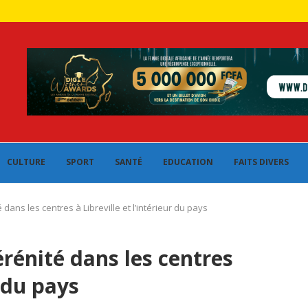
CULTURE
SPORT
SANTÉ
EDUCATION
FAITS DIVERS
 dans les centres à Libreville et l’intérieur du pays
érénité dans les centres
r du pays