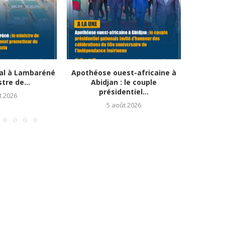
al à Lambaréné
Apothéose ouest-africaine à
Solida
stre de...
Abidjan : le couple
africa
présidentiel...
t 2026
5 août 2026