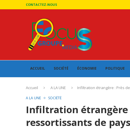
CONTACTEZ-NOUS
ACCUEIL
SOCIÉTÉ
ÉCONOMIE
POLITIQUE
Accueil
A LA UNE
Infiltration étrangère : Près 
A LA UNE
SOCIÉTÉ
Infiltration étrangère
ressortissants de pays