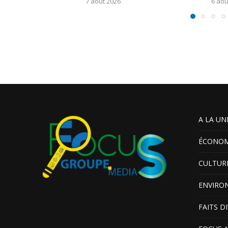
7 août 2026
6 aoû
A LA UN
ÉCONOM
CULTUR
ENVIRO
FAITS D