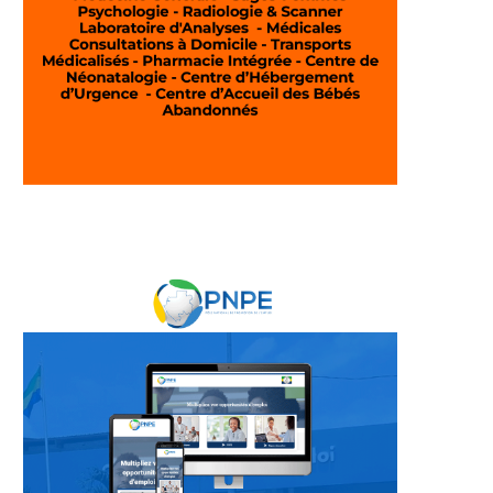
ire des transitions
Entre crise de gouvernance et
ines : Brice Clotaire
urgence de transparence,...
Oligui...
4 août 2026
4 août 2026