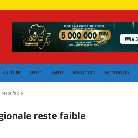
CULTURE
SPORT
SANTÉ
EDUCATION
FAITS DIVERS
e reste faible
égionale reste faible