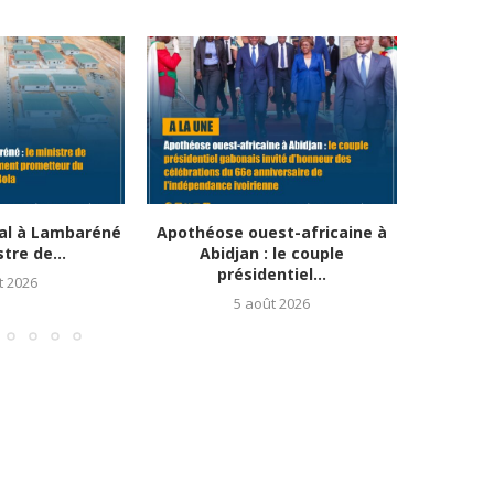
al à Lambaréné
Apothéose ouest-africaine à
Solida
stre de...
Abidjan : le couple
africa
présidentiel...
t 2026
5 août 2026