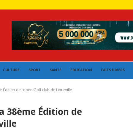
CULTURE
SPORT
SANTÉ
EDUCATION
FAITS DIVERS
dition de l’open Golf club de Libreville
a 38ème Édition de
ville