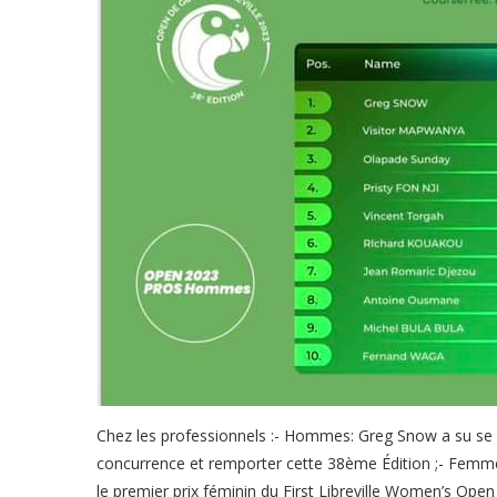
Chez les professionnels :- Hommes: Greg Snow a su se dé
concurrence et remporter cette 38ème Édition ;- Femmes
le premier prix féminin du First Libreville Women’s Ope