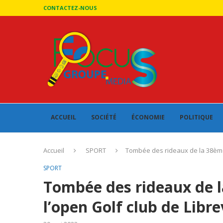
CONTACTEZ-NOUS
ACCUEIL
SOCIÉTÉ
ÉCONOMIE
POLITIQUE
Accueil
SPORT
Tombée des rideaux de la 38ème É
SPORT
Tombée des rideaux de l
l’open Golf club de Libre