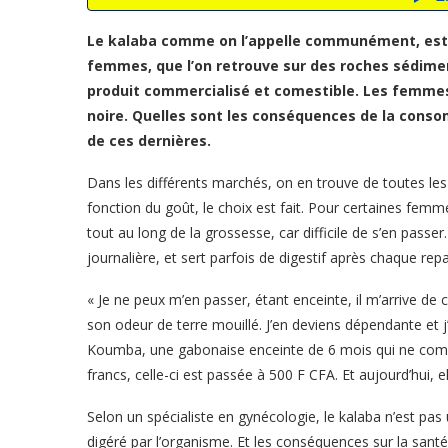
Le kalaba comme on l’appelle communément, est d
femmes, que l’on retrouve sur des roches sédimen
produit commercialisé et comestible. Les femmes q
noire. Quelles sont les conséquences de la conso
de ces dernières.
Dans les différents marchés, on en trouve de toutes les
fonction du goût, le choix est fait. Pour certaines fem
tout au long de la grossesse, car difficile de s’en pass
journalière, et sert parfois de digestif après chaque repa
« Je ne peux m’en passer, étant enceinte, il m’arrive de
son odeur de terre mouillé. J’en deviens dépendante et j
Koumba, une gabonaise enceinte de 6 mois qui ne comp
francs, celle-ci est passée à 500 F CFA. Et aujourd’hui, e
Selon un spécialiste en gynécologie, le kalaba n’est pas u
digéré par l’organisme. Et les conséquences sur la sant