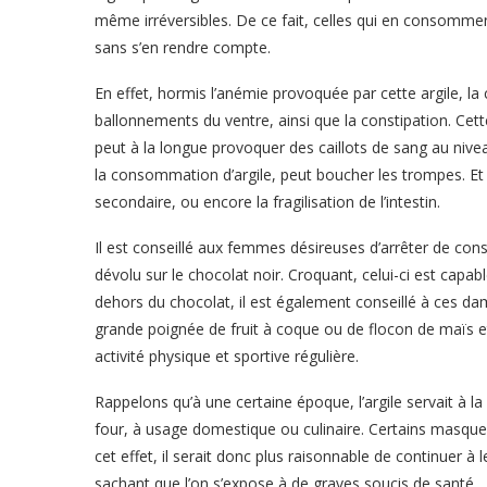
même irréversibles. De ce fait, celles qui en consomme
sans s’en rendre compte.
En effet, hormis l’anémie provoquée par cette argile, l
ballonnements du ventre, ainsi que la constipation. Cet
peut à la longue provoquer des caillots de sang au nive
la consommation d’argile, peut boucher les trompes. Et
secondaire, ou encore la fragilisation de l’intestin.
Il est conseillé aux femmes désireuses d’arrêter de cons
dévolu sur le chocolat noir. Croquant, celui-ci est capa
dehors du chocolat, il est également conseillé à ces dam
grande poignée de fruit à coque ou de flocon de maïs et
activité physique et sportive régulière.
Rappelons qu’à une certaine époque, l’argile servait à la
four, à usage domestique ou culinaire. Certains masques
cet effet, il serait donc plus raisonnable de continuer à 
sachant que l’on s’expose à de graves soucis de santé.