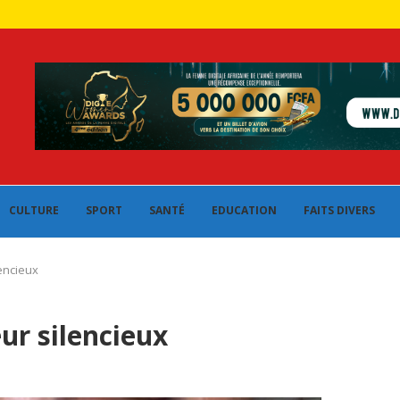
CULTURE
SPORT
SANTÉ
EDUCATION
FAITS DIVERS
lencieux
eur silencieux