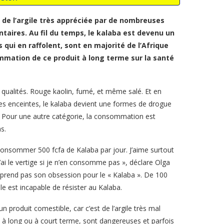
e l’argile très appréciée par de nombreuses
taires. Au fil du temps, le kalaba est devenu un
ui en raffolent, sont en majorité de l’Afrique
mmation de ce produit à long terme sur la santé
 qualités. Rouge kaolin, fumé, et même salé. Et en
mes enceintes, le kalaba devient une formes de drogue
er. Pour une autre catégorie, la consommation est
s.
 consommer 500 fcfa de Kalaba par jour. J’aime surtout
’ai le vertige si je n’en consomme pas », déclare Olga
rend pas son obsession pour le « Kalaba ». De 100
lle est incapable de résister au Kalaba.
n produit comestible, car c’est de l’argile très mal
é à long ou à court terme, sont dangereuses et parfois