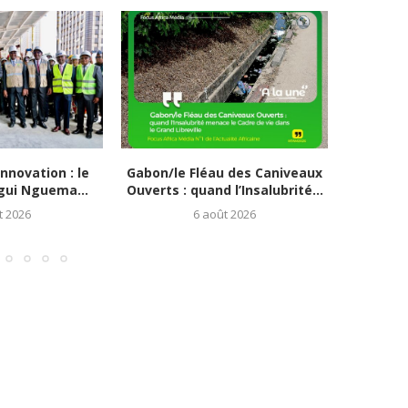
nnovation : le
Gabon/le Fléau des Caniveaux
Évène
gui Nguema...
Ouverts : quand l’Insalubrité...
Soual
t 2026
6 août 2026