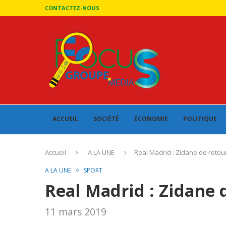
CONTACTEZ-NOUS
ACCUEIL
SOCIÉTÉ
ÉCONOMIE
POLITIQUE
Accueil
A LA UNE
Real Madrid : Zidane de retou
A LA UNE
SPORT
Real Madrid : Zidane 
11 mars 2019