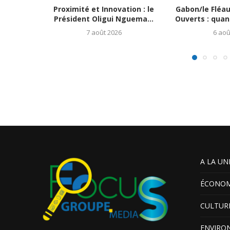
Proximité et Innovation : le
Gabon/le Fléa
Président Oligui Nguema...
Ouverts : quand
7 août 2026
6 aoû
A LA UN
ÉCONOM
CULTUR
ENVIRO