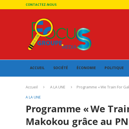
CONTACTEZ-NOUS
ACCUEIL
SOCIÉTÉ
ÉCONOMIE
POLITIQUE
Accueil
A LA UNE
Programme « We Train For Gabo
A LA UNE
Programme « We Train
Makokou grâce au PNPE