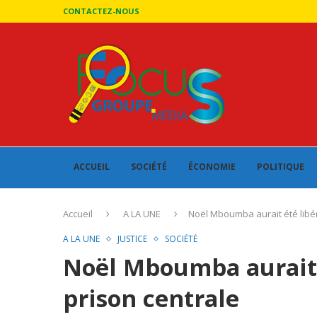
CONTACTEZ-NOUS
ACCUEIL
SOCIÉTÉ
ÉCONOMIE
POLITIQUE
Accueil
A LA UNE
Noël Mboumba aurait été libér
A LA UNE
JUSTICE
SOCIÉTÉ
Noël Mboumba aurait é
prison centrale