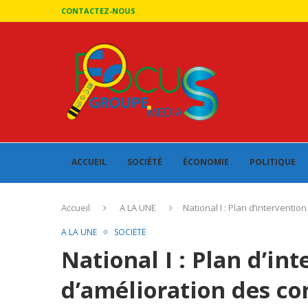
CONTACTEZ-NOUS
ACCUEIL
SOCIÉTÉ
ÉCONOMIE
POLITIQUE
Accueil
A LA UNE
National I : Plan d’interventio
A LA UNE
SOCIÉTÉ
National I : Plan d’in
d’amélioration des co