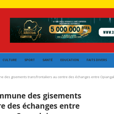
CULTURE
SPORT
SANTÉ
EDUCATION
FAITS DIVERS
une des gisements transfrontaliers au centre des échanges entre Opiang
commune des gisements
re des échanges entre