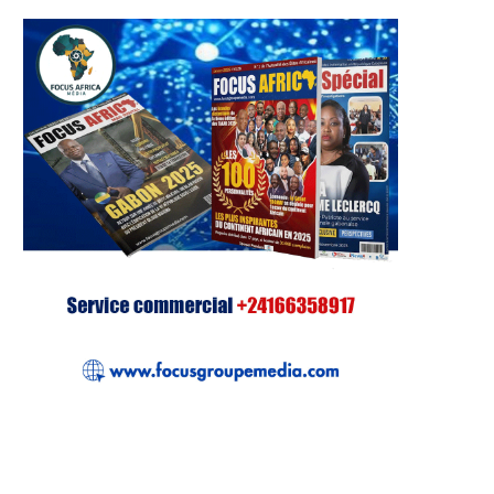
atie d’Influence et
Une visite d’Inspiration et de
é : la Première Dame...
Modernité : Oligui...
7 août 2026
6 août 2026