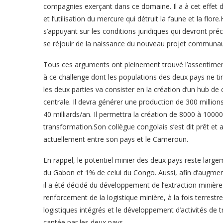
compagnies exerçant dans ce domaine. Il a à cet effet dé
et l’utilisation du mercure qui détruit la faune et la fl
s’appuyant sur les conditions juridiques qui devront pré
se réjouir de la naissance du nouveau projet communau
Tous ces arguments ont pleinement trouvé l’assentiment d
à ce challenge dont les populations des deux pays ne tir
les deux parties va consister en la création d’un hub de 
centrale. Il devra générer une production de 300 millio
40 milliards/an. Il permettra la création de 8000 à 1000
transformation.Son collègue congolais s’est dit prêt et
actuellement entre son pays et le Cameroun.
En rappel, le potentiel minier des deux pays reste larg
du Gabon et 1% de celui du Congo. Aussi, afin d’augmen
il a été décidé du développement de l’extraction minièr
renforcement de la logistique minière, à la fois terrest
logistiques intégrés et le développement d’activités de 
captée par les deux pays.