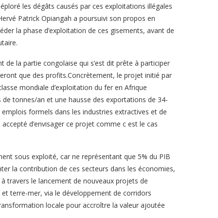
ploré les dégâts causés par ces exploitations illégales
ore.Hervé Patrick Opiangah a poursuivi son propos en
céder la phase d’exploitation de ces gisements, avant de
taire.
e la partie congolaise qui s’est dit prête à participer
eront que des profits.Concrètement, le projet initié par
classe mondiale d’exploitation du fer en Afrique
ns de tonnes/an et une hausse des exportations de 34-
0 emplois formels dans les industries extractives et de
 a accepté d’envisager ce projet comme c est le cas
ement sous exploité, car ne représentant que 5% du PIB
ter la contribution de ces secteurs dans les économies,
e à travers le lancement de nouveaux projets de
re et terre-mer, via le développement de corridors
transformation locale pour accroître la valeur ajoutée