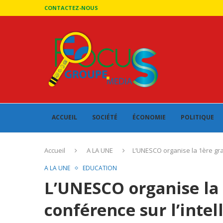
CONTACTEZ-NOUS
ACCUEIL
SOCIÉTÉ
ÉCONOMIE
POLITIQUE
Accueil
A LA UNE
L’UNESCO organise la 1ère gran
A LA UNE
EDUCATION
L’UNESCO organise la
conférence sur l’intell