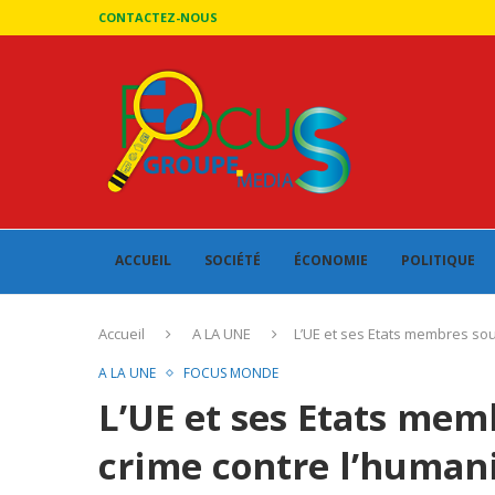
CONTACTEZ-NOUS
ACCUEIL
SOCIÉTÉ
ÉCONOMIE
POLITIQUE
Accueil
A LA UNE
L’UE et ses Etats membres so
A LA UNE
FOCUS MONDE
L’UE et ses Etats me
crime contre l’human