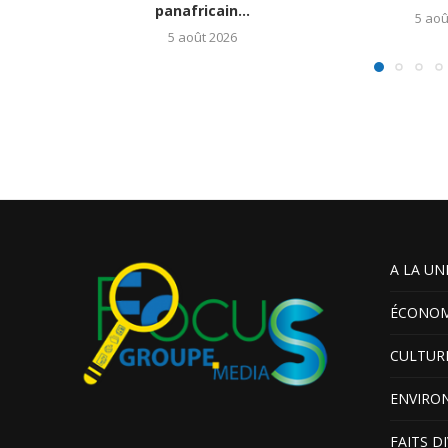
panafricain...
5 aoû
5 août 2026
A LA UN
ÉCONOM
CULTUR
ENVIRO
FAITS D