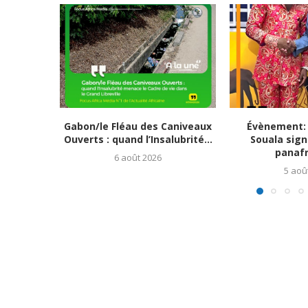
Gabon/le Fléau des Caniveaux
Évènement: 
Ouverts : quand l’Insalubrité...
Souala signe
panafri
6 août 2026
5 aoû