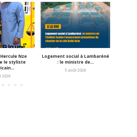
Hercule Nze
Logement social à Lambaréné
Apothéo
 le styliste
: le ministre de...
Ab
cain...
5 août 2026
t 2026