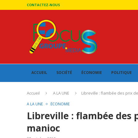
CONTACTEZ-NOUS
ACCUEIL
SOCIÉTÉ
ÉCONOMIE
POLITIQUE
Accueil
A LA UNE
Libreville : flambée des prix 
A LA UNE
ÉCONOMIE
Libreville : flambée des 
manioc