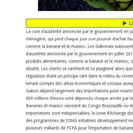
La cure d’austérité annoncée par le gouvernement en juil
ménagère, qui perd chaque jour son pouvoir d’achat fac
comme la banane et le manioc. Les Gabonais subissent
d’austérité annoncée par le gouvernement en juillet 2018.
produits alimentaires, comme la banane et le manioc, on
doublé. Les clients se raréfient et se plaignent alors 
régulation étant un principe rare dans le milieu du co
tenant compte des aléas économiques et sociaux auxquels
Gabon dépend largement des importations pour nourrir s
600 millions d’euros sont dépensés chaque année par le
Bananes et manioc viennent du Congo Brazzaville ou du
importations sont indispensables, la zone d’échange do
des programmes de l’ONG Initiatives développement rec
plusieurs milliards de FCFA pour l’importation de ban