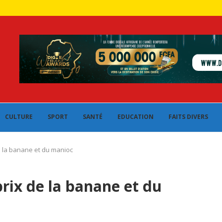
CULTURE
SPORT
SANTÉ
EDUCATION
FAITS DIVERS
de la banane et du manioc
prix de la banane et du