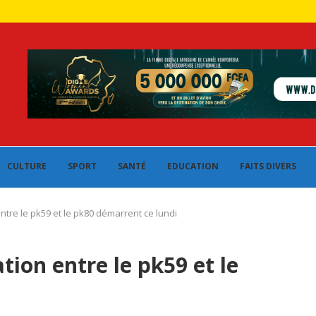
CULTURE
SPORT
SANTÉ
EDUCATION
FAITS DIVERS
entre le pk59 et le pk80 démarrent ce lundi
tion entre le pk59 et le