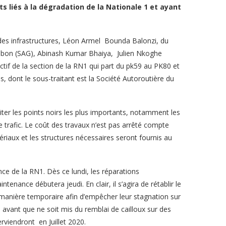
s liés à la dégradation de la Nationale 1 et ayant
des infrastructures, Léon Armel Bounda Balonzi, du
Gabon (SAG), Abinash Kumar Bhaiya, Julien Nkoghe
tif de la section de la RN1 qui part du pk59 au PK80 et
s, dont le sous-traitant est la Société Autoroutière du
aiter les points noirs les plus importants, notamment les
 trafic. Le coût des travaux n’est pas arrêté compte
riaux et les structures nécessaires seront fournis au
ce de la RN1. Dès ce lundi, les réparations
tenance débutera jeudi. En clair, il s’agira de rétablir le
e manière temporaire afin d’empêcher leur stagnation sur
é, avant que ne soit mis du remblai de cailloux sur des
rviendront en Juillet 2020.