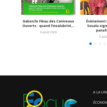
Gabon/le Fléau des Caniveaux
Évènement:
Ouverts : quand l’Insalubrité...
Souala sign
panafr
6 août 2026
5 aoû
A LA UN
ÉCONOM