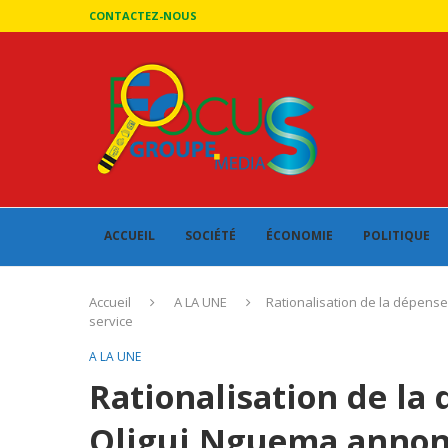
CONTACTEZ-NOUS
ACCUEIL
SOCIÉTÉ
ÉCONOMIE
POLITIQUE
Accueil
A LA UNE
Rationalisation de la dépense
service
A LA UNE
Rationalisation de la
Oligui Nguema annonc