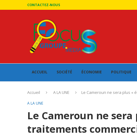
CONTACTEZ-NOUS
ACCUEIL
SOCIÉTÉ
ÉCONOMIE
POLITIQUE
Accueil
A LA UNE
Le Cameroun ne sera plus « él
A LA UNE
Le Cameroun ne sera p
traitements commerci