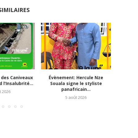
SIMILAIRES
 des Caniveaux
Évènement: Hercule Nze
Logemen
l’Insalubrité...
Souala signe le styliste
: 
panafricain...
t 2026
5 août 2026