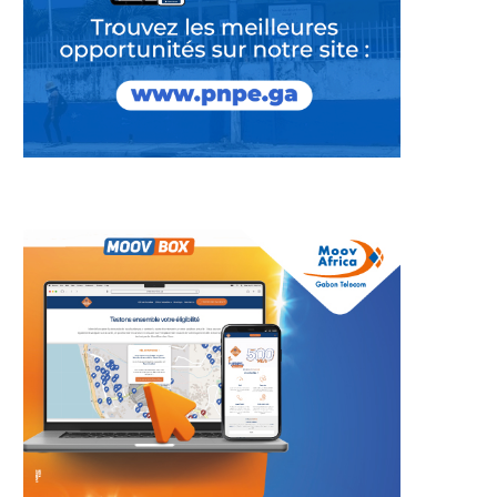
t social à Lambaréné
Apothéose ouest-africaine à
le ministre de...
Abidjan : le couple
présidentiel...
5 août 2026
5 août 2026