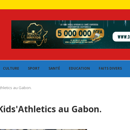
CULTURE
SPORT
SANTÉ
EDUCATION
FAITS DIVERS
thletics au Gabon.
Kids'Athletics au Gabon.