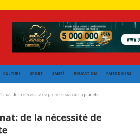
CULTURE
SPORT
SANTÉ
EDUCATION
FAITS DIVERS
limat: de la nécessité de prendre soin de la planète
at: de la nécessité de
te