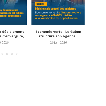
le déploiement
Économie verte : Le Gabon
Protec
d’envergure,...
structure son agence...
l’exp
et 2026
26 juin 2026