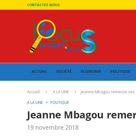
CONTACTEZ-NOUS
ACCUEIL
SOCIÉTÉ
ÉCONOMIE
POLITIQUE
Accueil
A LA UNE
Jeanne Mbagou remercie ses 
A LA UNE
POLITIQUE
Jeanne Mbagou remerc
19 novembre 2018