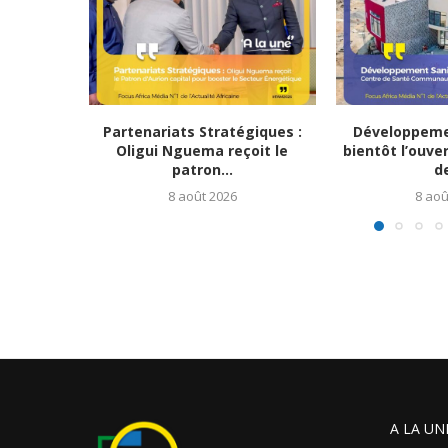
Partenariats Stratégiques :
Développemen
Oligui Nguema reçoit le
bientôt l’ouve
patron...
de
8 août 2026
8 aoû
A LA UN