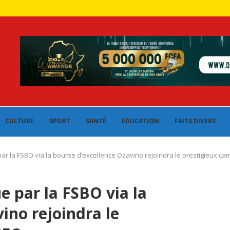
CULTURE
SPORT
SANTÉ
EDUCATION
FAITS DIVERS
r la FSBO via la bourse d’excellence Ozavino rejoindra le prestigieux c
 par la FSBO via la
ino rejoindra le