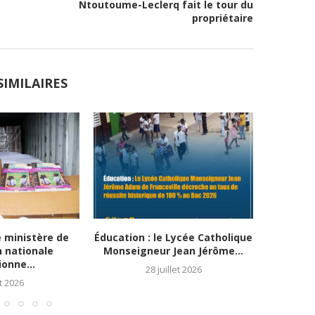
Ntoutoume-Leclerq fait le tour du
propriétaire
SIMILAIRES
e ministère de
Éducation : le Lycée Catholique
Mo
n nationale
Monseigneur Jean Jérôme...
infrastruc
onne...
28 juillet 2026
t 2026