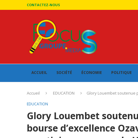
CONTACTEZ-NOUS
ACCUEIL
SOCIÉTÉ
ÉCONOMIE
POLITIQUE
Accueil
EDUCATION
Glory Louembet soutenue pa
EDUCATION
Glory Louembet soutenue
bourse d’excellence Ozav