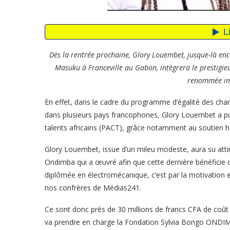
Dès la rentrée prochaine, Glory Louembet, jusque-là enco
Masuku à Franceville au Gabon, intègrera le prestigie
renommée int
En effet, dans le cadre du programme d’égalité des cha
dans plusieurs pays francophones, Glory Louembet a 
talents africains (PACT), grâce notamment au soutien
Glory Louembet, issue d’un mileu modeste, aura su atti
Ondimba qui a œuvré afin que cette dernière bénéficie d
diplômée en électromécanique, c’est par la motivation et
nos confrères de Médias241.
Ce sont donc près de 30 millions de francs CFA de coût 
va prendre en charge la Fondation Sylvia Bongo ONDIMBA