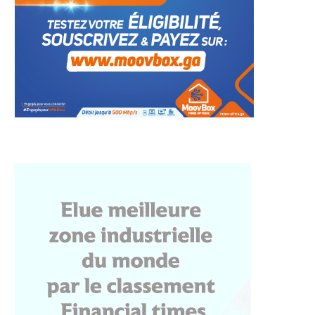
dernisation des
Le CES d’Onga accède au rang
tures : À Libreville, le
de lycée...
centre...
27 juillet 2026
27 juillet 2026