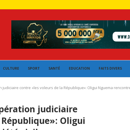
CULTURE
SPORT
SANTÉ
EDUCATION
FAITS DIVERS
judiciaire contre «les voleurs de la République»: Oligui Nguema rencontre 
ération judiciaire
a République»: Oligui