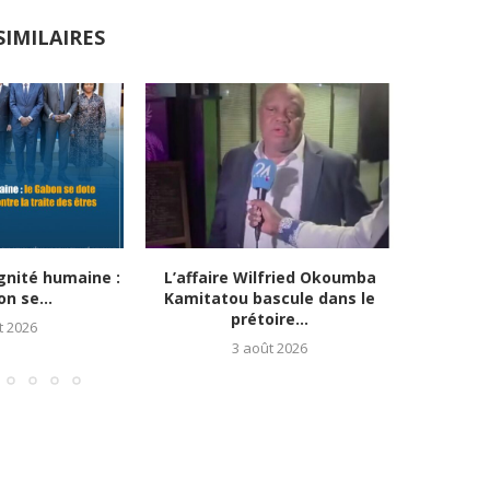
SIMILAIRES
gnité humaine :
L’affaire Wilfried Okoumba
Social : 
n se...
Kamitatou bascule dans le
prétoire...
t 2026
3 août 2026