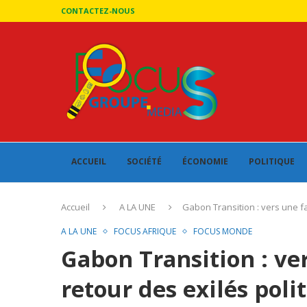
CONTACTEZ-NOUS
ACCUEIL
SOCIÉTÉ
ÉCONOMIE
POLITIQUE
Accueil
A LA UNE
Gabon Transition : vers une fac
A LA UNE
FOCUS AFRIQUE
FOCUS MONDE
Gabon Transition : ver
retour des exilés poli