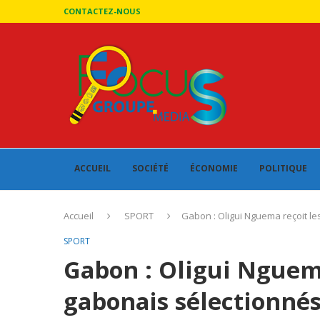
CONTACTEZ-NOUS
ACCUEIL
SOCIÉTÉ
ÉCONOMIE
POLITIQUE
Accueil
SPORT
Gabon : Oligui Nguema reçoit le
SPORT
Gabon : Oligui Nguema
gabonais sélectionnés