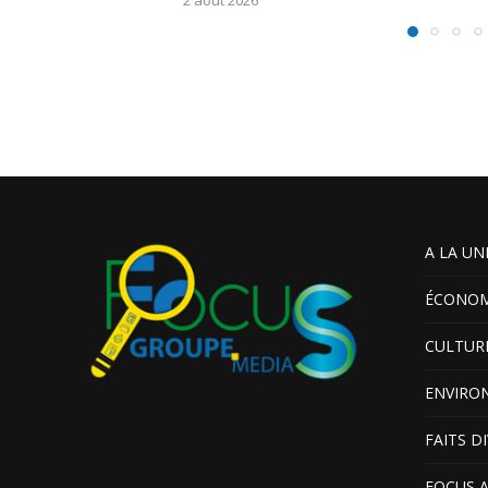
A LA UN
ÉCONOM
CULTUR
ENVIRO
FAITS D
FOCUS 