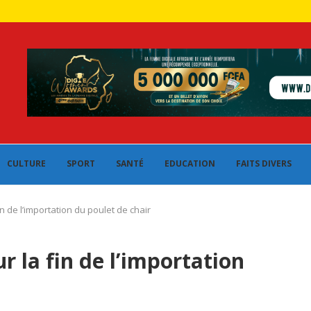
CULTURE
SPORT
SANTÉ
EDUCATION
FAITS DIVERS
n de l’importation du poulet de chair
r la fin de l’importation