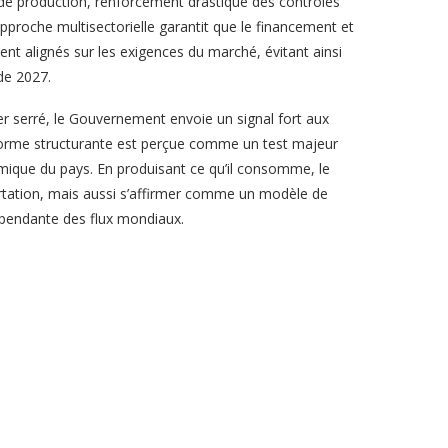
s de production, renforcement drastique des contrôles
approche multisectorielle garantit que le financement et
t alignés sur les exigences du marché, évitant ainsi
de 2027.
er serré, le Gouvernement envoie un signal fort aux
forme structurante est perçue comme un test majeur
nomique du pays. En produisant ce qu’il consomme, le
rtation, mais aussi s’affirmer comme un modèle de
épendante des flux mondiaux.