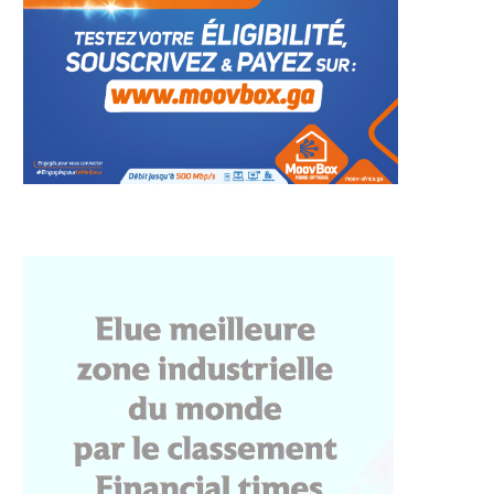
menade de la Nomba
Corridor Libreville-Brazzaville :