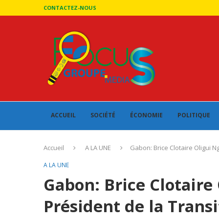
CONTACTEZ-NOUS
ACCUEIL
SOCIÉTÉ
ÉCONOMIE
POLITIQUE
Accueil
A LA UNE
Gabon: Brice Clotaire Oligui 
A LA UNE
Gabon: Brice Clotair
Président de la Transi