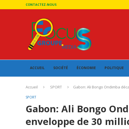
CONTACTEZ-NOUS
ACCUEIL
SOCIÉTÉ
ÉCONOMIE
POLITIQUE
Accueil
SPORT
Gabon: Ali Bongo Ondimba décai
SPORT
Gabon: Ali Bongo Ond
enveloppe de 30 milli