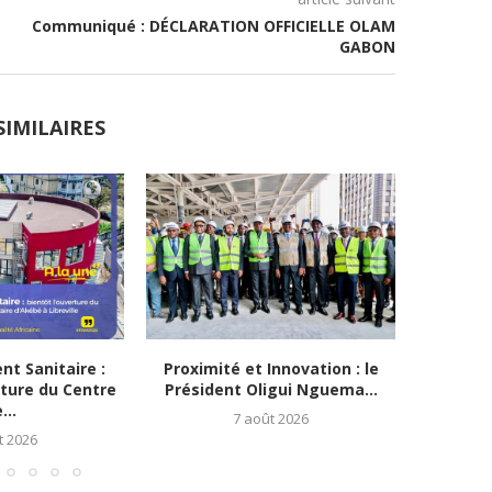
Communiqué : DÉCLARATION OFFICIELLE OLAM
GABON
SIMILAIRES
t Sanitaire :
Proximité et Innovation : le
Gabon/le
rture du Centre
Président Oligui Nguema...
Ouverts :
...
7 août 2026
t 2026