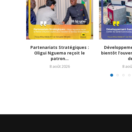
Partenariats Stratégiques :
Développemen
Oligui Nguema reçoit le
bientôt l’ouve
patron...
de
8 août 2026
8 aoû