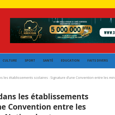
CULTURE
SPORT
SANTÉ
EDUCATION
FAITS DIVERS
 les établissements scolaires : Signature d’une Convention entre les min
dans les établissements
une Convention entre les