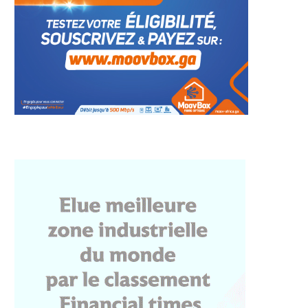
dernisation des
Le CES d’Onga accède au rang
tures : À Libreville, le
de lycée...
centre...
27 juillet 2026
27 juillet 2026