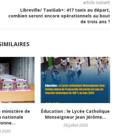
article suivant
Libreville/ TaxiGab+: 417 taxis au départ,
combien seront encore opérationnels au bout
de trois ans ?
SIMILAIRES
e ministère de
Éducation : le Lycée Catholique
Mo
n nationale
Monseigneur Jean Jérôme...
infrastruc
onne...
28 juillet 2026
t 2026