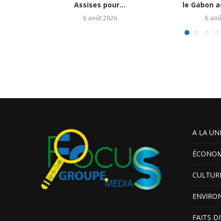
Assises pour...
le Gabon ac
6 août 2026
6 aoû
A LA UN
ÉCONOM
CULTUR
ENVIRO
FAITS D